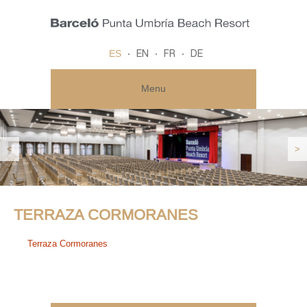
ES
EN
FR
DE
Menu
<
>
TERRAZA CORMORANES
Terraza Cormoranes