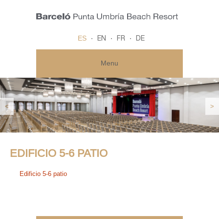
ES
EN
FR
DE
Menu
<
>
EDIFICIO 5-6 PATIO
Edificio 5-6 patio