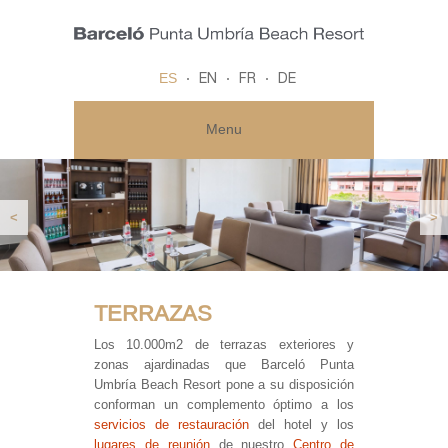
ES
EN
FR
DE
Menu
<
>
TERRAZAS
Los 10.000m2 de terrazas exteriores y
zonas ajardinadas que Barceló Punta
Umbría Beach Resort pone a su disposición
conforman un complemento óptimo a los
servicios de restauración
del hotel y los
lugares de reunión
de nuestro
Centro de