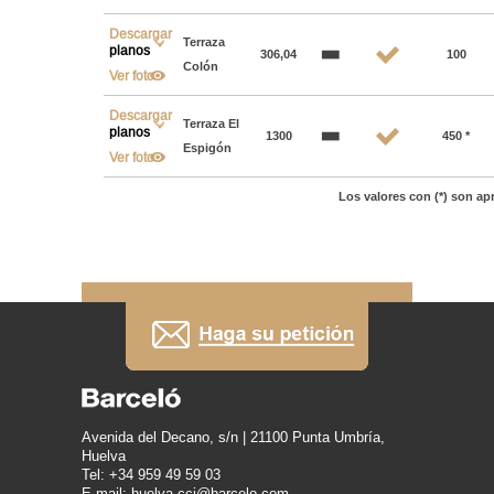
Descargar
Terraza
planos
306,04
100
Colón
Ver foto
Descargar
Terraza El
planos
1300
450 *
Espigón
Ver foto
Los valores con (*) son a
Avenida del Decano, s/n | 21100 Punta Umbría,
Huelva
Tel: +34 959 49 59 03
E-mail: huelva.cci@barcelo.com