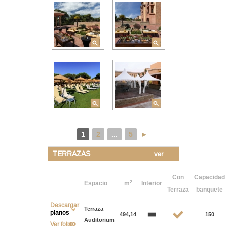
1
2
...
5
►
TERRAZAS
ver
Con
Capacidad
2
Espacio
m
Interior
Terraza
banquete
Descargar
Terraza
planos
494,14
150
Auditorium
Ver foto