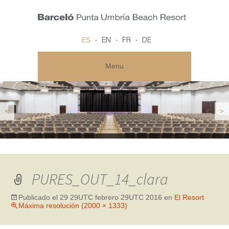
ES
EN
FR
DE
Menu
<
>
PURES_OUT_14_clara
Publicado el
29 29UTC febrero 29UTC 2016
en
El Resort
Máxima resolución (2000 × 1333)