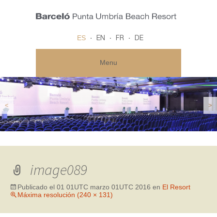
ES
EN
FR
DE
Menu
<
>
image089
Publicado el
01 01UTC marzo 01UTC 2016
en
El Resort
Máxima resolución (240 × 131)