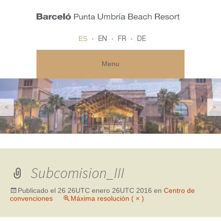
ES
EN
FR
DE
Menu
<
>
Subcomision_III
Publicado el
26 26UTC enero 26UTC 2016
en
Centro de
convenciones
Máxima resolución ( × )