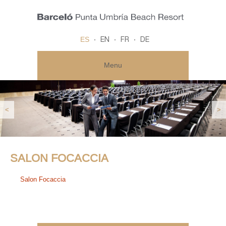
ES
EN
FR
DE
Menu
<
>
SALON FOCACCIA
Salon Focaccia