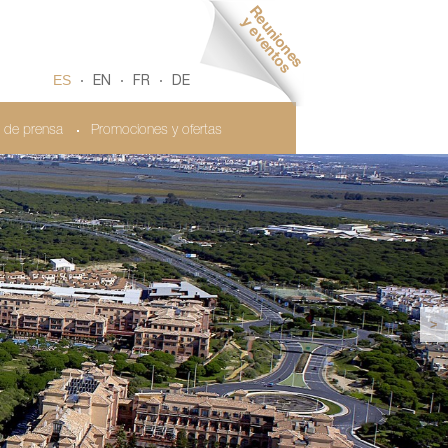
ES
EN
FR
DE
 de prensa
Promociones y ofertas
>