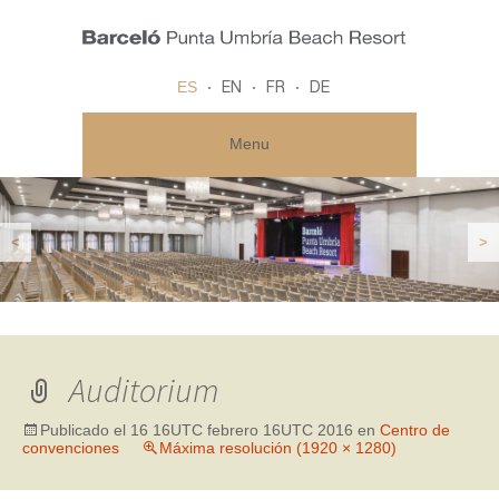
ES
EN
FR
DE
Menu
<
>
Auditorium
Publicado el
16 16UTC febrero 16UTC 2016
en
Centro de
convenciones
Máxima resolución (1920 × 1280)