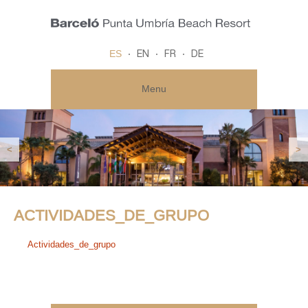
ES
EN
FR
DE
Menu
<
>
ACTIVIDADES_DE_GRUPO
Actividades_de_grupo