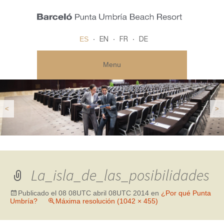
ES
EN
FR
DE
Menu
<
>
La_isla_de_las_posibilidades
Publicado el
08 08UTC abril 08UTC 2014
en
¿Por qué Punta
Umbría?
Máxima resolución (1042 × 455)